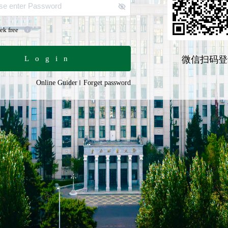
ek free
Login
微信扫码登
Online Guider
Forget password