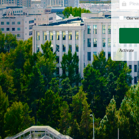
One we
Activate